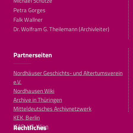
Michael Schütze
Petra Gorges
Falk Wallner
Dr. Wolfram G. Theilemann (Archivleiter)
Partnerseiten
Nordhäuser Geschichts- und Altertumsverein
e.V.
Nordhausen Wiki
Archive in Thüringen
Mitteldeutsches Archivnetzwerk
KEK, Berlin
ICAR-US, Wien
Rechtliches